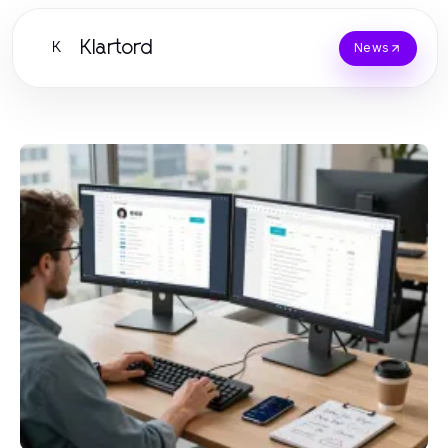
Klartord
K
News