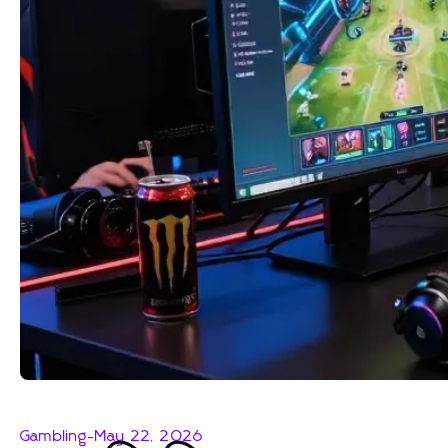
Gambling
-
May 22, 2026