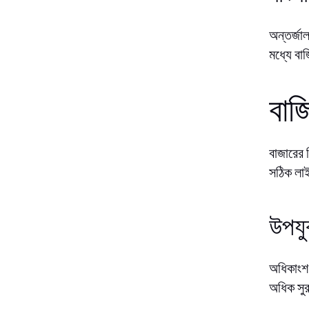
অন্তর্জা
মধ্যে বা
বাজ
বাজারের ব
সঠিক লাইস
উপযু
অধিকাংশ 
অধিক সুর