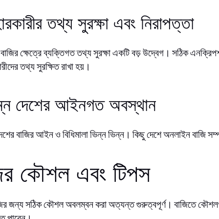
হারকারীর তথ্য সুরক্ষা এবং নিরাপত্তা
াজির ক্ষেত্রে ব্যক্তিগত তথ্য সুরক্ষা একটি বড় উদ্বেগ। সঠিক এনক্রিপশন
রীদের তথ্য সুরক্ষিত রাখা হয়।
ন্ন দেশের আইনগত অবস্থান
দেশের বাজির আইন ও বিধিমালা ভিন্ন ভিন্ন। কিছু দেশে অনলাইন বাজি সম্পূর্
ির কৌশল এবং টিপস
র জন্য সঠিক কৌশল অবলম্বন করা অত্যন্ত গুরুত্বপূর্ণ। বাজিতে কৌশলগত 
রতে পারেন।