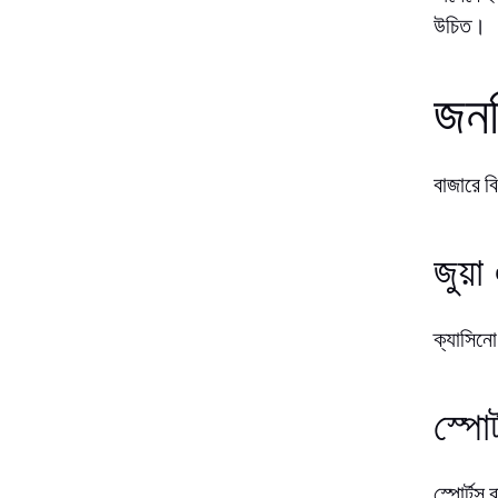
উচিত।
জনপ
বাজারে ব
জুয়
ক্যাসিনো
স্পো
স্পোর্টস