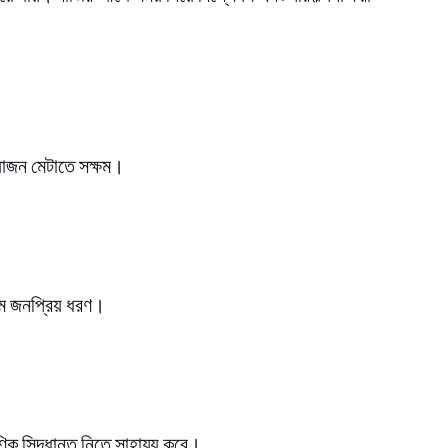
রয়োজন মেটাতে সক্ষম।
ম জনপ্রিয় ধরণ।
ণিক সিদ্ধান্ত নিতে সাহায্য করে।