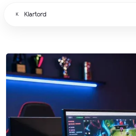
Klartord
K