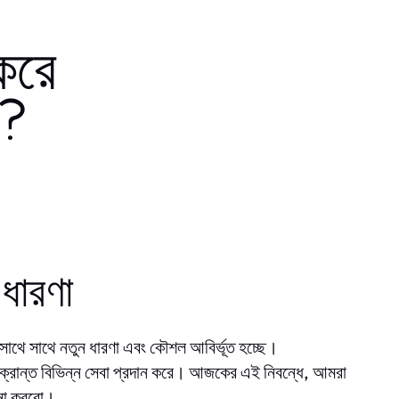
করে
ন?
ধারণা
 সাথে সাথে নতুন ধারণা এবং কৌশল আবির্ভূত হচ্ছে।
 সংক্রান্ত বিভিন্ন সেবা প্রদান করে। আজকের এই নিবন্ধে, আমরা
চনা করবো।